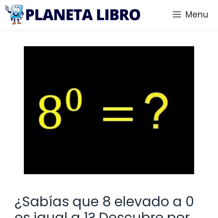
Saltar
Menu
al
contenido
¿Sabías que 8 elevado a 0
es igual a 1? Descubre por