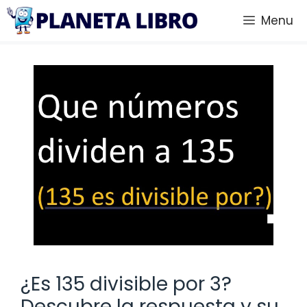
Saltar
Menu
al
contenido
¿Es 135 divisible por 3?
Descubre la respuesta y su