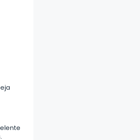
leja
celente
.