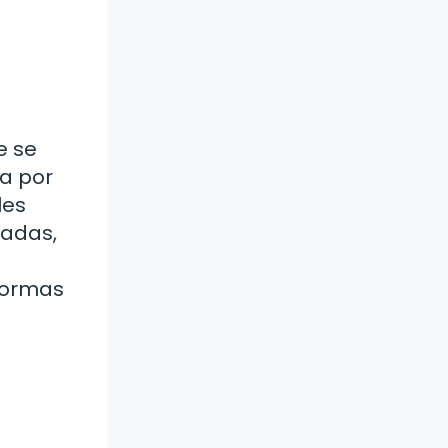
e se
a por
les
radas,
 formas