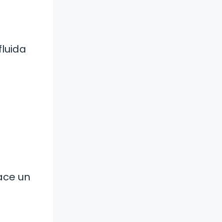
fluida
s
ace un