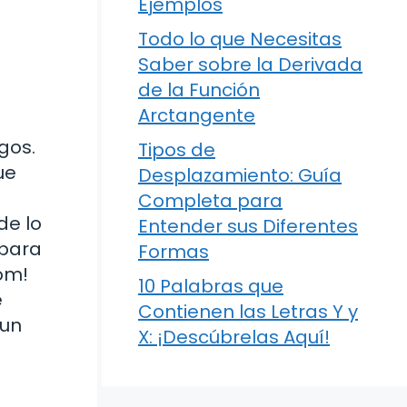
Ejemplos
Todo lo que Necesitas
Saber sobre la Derivada
de la Función
Arctangente
gos.
Tipos de
ue
Desplazamiento: Guía
Completa para
de lo
Entender sus Diferentes
 para
Formas
om!
10 Palabras que
e
Contienen las Letras Y y
 un
X: ¡Descúbrelas Aquí!