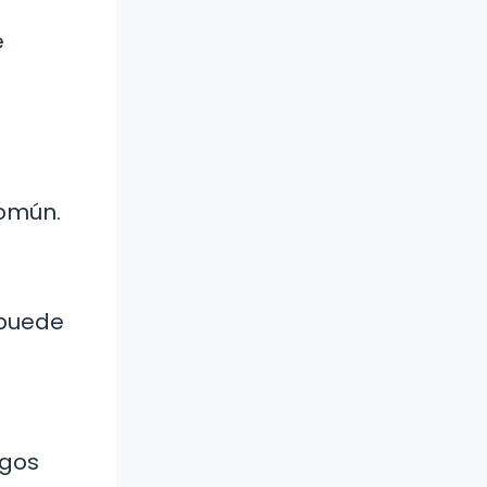
e
común.
 puede
ngos