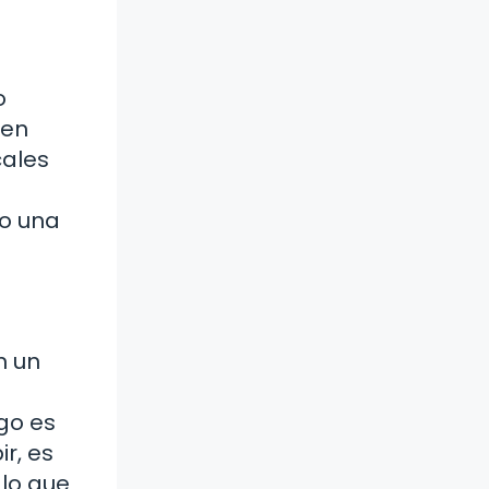
o
 en
cales
mo una
n un
go es
r, es
 lo que